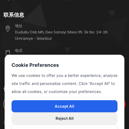
联系信息
地址
Dudullu Osb Mh, Des Sanayi Sitesi 115. Sk No: 24-26
Ümraniye - İstanbul
电话
+90 (216) 471 81 66
Cookie Preferences
电子邮件
export@escoelektrik.com
We use cookies to offer you a better experience, analyze
site traffic and personalize content. Click "Accept All" to
订阅我们的新闻简报
allow all cookies, or customize your preferences.
订阅
Accept All
Reject All