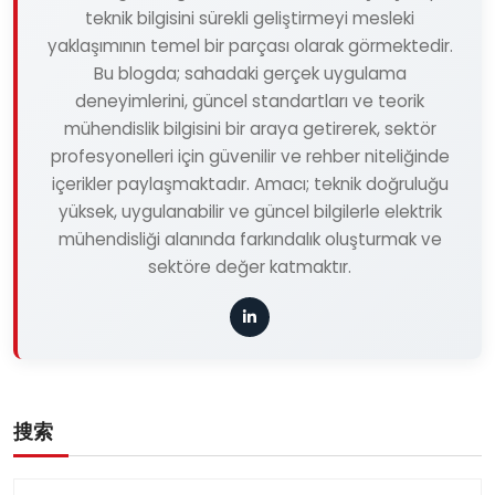
teknik bilgisini sürekli geliştirmeyi mesleki
yaklaşımının temel bir parçası olarak görmektedir.
Bu blogda; sahadaki gerçek uygulama
deneyimlerini, güncel standartları ve teorik
mühendislik bilgisini bir araya getirerek, sektör
profesyonelleri için güvenilir ve rehber niteliğinde
içerikler paylaşmaktadır. Amacı; teknik doğruluğu
yüksek, uygulanabilir ve güncel bilgilerle elektrik
mühendisliği alanında farkındalık oluşturmak ve
sektöre değer katmaktır.
搜索