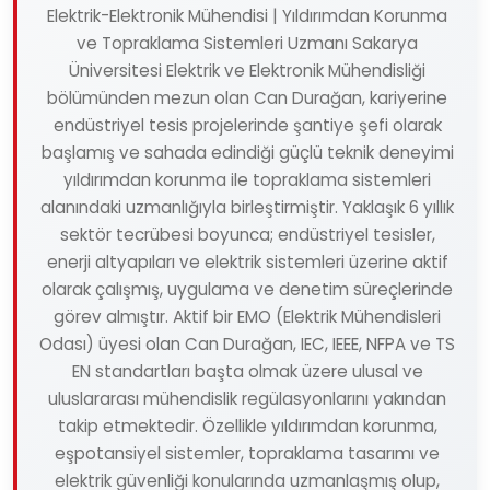
Elektrik-Elektronik Mühendisi | Yıldırımdan Korunma
ve Topraklama Sistemleri Uzmanı Sakarya
Üniversitesi Elektrik ve Elektronik Mühendisliği
bölümünden mezun olan Can Durağan, kariyerine
endüstriyel tesis projelerinde şantiye şefi olarak
başlamış ve sahada edindiği güçlü teknik deneyimi
yıldırımdan korunma ile topraklama sistemleri
alanındaki uzmanlığıyla birleştirmiştir. Yaklaşık 6 yıllık
sektör tecrübesi boyunca; endüstriyel tesisler,
enerji altyapıları ve elektrik sistemleri üzerine aktif
olarak çalışmış, uygulama ve denetim süreçlerinde
görev almıştır. Aktif bir EMO (Elektrik Mühendisleri
Odası) üyesi olan Can Durağan, IEC, IEEE, NFPA ve TS
EN standartları başta olmak üzere ulusal ve
uluslararası mühendislik regülasyonlarını yakından
takip etmektedir. Özellikle yıldırımdan korunma,
eşpotansiyel sistemler, topraklama tasarımı ve
elektrik güvenliği konularında uzmanlaşmış olup,