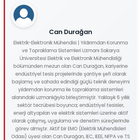
Can Durağan
Elektrik-Elektronik Mühendisi | Yıldırımdan Korunma
ve Topraklama Sistemleri Uzmanı Sakarya
Üniversitesi Elektrik ve Elektronik Mühendisliği
bölümünden mezun olan Can Durağan, kariyerine
endüstriyel tesis projelerinde şantiye şefi olarak
başlamış ve sahada edindiği güçlü teknik deneyimi
yıldırımdan korunma ile topraklama sistemleri
alanındaki uzmanlığıyla birleştirmiştir. Yaklaşık 6 yıllık
sektör tecrübesi boyunca; endüstriyel tesisler,
enerji altyapıları ve elektrik sistemleri üzerine aktif
olarak çalışmış, uygulama ve denetim süreçlerinde
görev almıştır. Aktif bir EMO (Elektrik Mühendisleri
Odası) üyesi olan Can Durağan, IEC, IEEE, NFPA ve TS