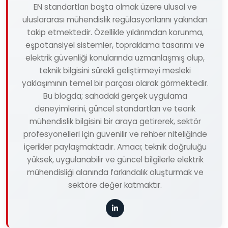
EN standartları başta olmak üzere ulusal ve
uluslararası mühendislik regülasyonlarını yakından
takip etmektedir. Özellikle yıldırımdan korunma,
eşpotansiyel sistemler, topraklama tasarımı ve
elektrik güvenliği konularında uzmanlaşmış olup,
teknik bilgisini sürekli geliştirmeyi mesleki
yaklaşımının temel bir parçası olarak görmektedir.
Bu blogda; sahadaki gerçek uygulama
deneyimlerini, güncel standartları ve teorik
mühendislik bilgisini bir araya getirerek, sektör
profesyonelleri için güvenilir ve rehber niteliğinde
içerikler paylaşmaktadır. Amacı; teknik doğruluğu
yüksek, uygulanabilir ve güncel bilgilerle elektrik
mühendisliği alanında farkındalık oluşturmak ve
sektöre değer katmaktır.